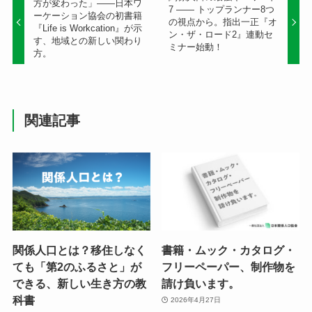
方が変わった」——日本ワ
7 —— トップランナー8つ
ーケーション協会の初書籍
の視点から。指出一正『オ
『Life is Workcation』が示
ン・ザ・ロード2』連動セ
す、地域との新しい関わり
ミナー始動！
方。
関連記事
関係人口とは？移住しなく
書籍・ムック・カタログ・
ても「第2のふるさと」が
フリーペーパー、制作物を
できる、新しい生き方の教
請け負います。
科書
2026年4月27日