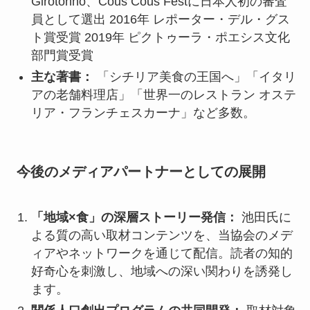
Girotonno、Cous Cous Festに日本人初の審査
員として選出 2016年 レポーター・デル・グス
ト賞受賞 2019年 ピクトゥーラ・ポエシス文化
部門賞受賞
主な
著書：
「シチリア美食の王国へ」「イタリ
アの老舗料理店」「世界一のレストラン オステ
リア・フランチェスカーナ」など多数。
今後のメディアパートナーとしての展開
「地域×
食」の深層ストーリー発信：
池田氏に
よる質の高い取材コンテンツを、当協会のメデ
ィアやネットワークを通じて配信。読者の知的
好奇心を刺激し、地域への深い関わりを誘発し
ます。