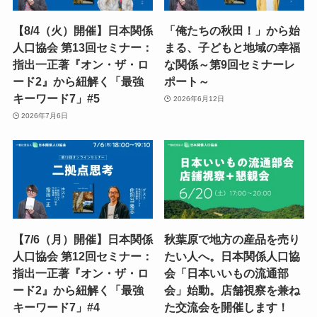
【8/4（火）開催】日本関係
「俺たちの秋田！」から始
人口協会 第13回セミナー：
まる、子どもと地域の幸福
指出一正著『オン・ザ・ロ
な関係～第9回セミナーレ
ード2』から紐解く「最強
ポート～
キーワード7」#5
2026年6月12日
2026年7月6日
【7/6（月）開催】日本関係
秋葉原で地方の産品を売り
人口協会 第12回セミナー：
たい人へ。日本関係人口協
指出一正著『オン・ザ・ロ
会「日本いいもの流通部
ード2』から紐解く「最強
会」始動。店舗視察を兼ね
キーワード7」#4
た交流会を開催します！