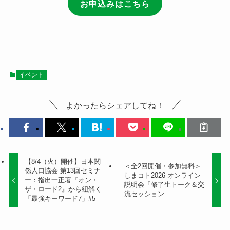
お申込みはこちら
イベント
よかったらシェアしてね！
【8/4（火）開催】日本関
＜全2回開催・参加無料＞
係人口協会 第13回セミナ
しまコト2026 オンライン
ー：指出一正著『オン・
説明会「修了生トーク＆交
ザ・ロード2』から紐解く
流セッション
「最強キーワード7」#5